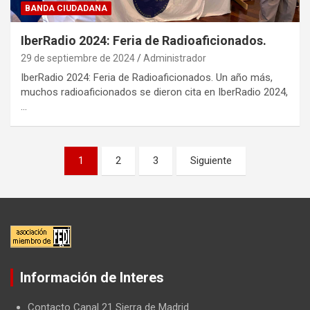
BANDA CIUDADANA
IberRadio 2024: Feria de Radioaficionados.
29 de septiembre de 2024
Administrador
IberRadio 2024: Feria de Radioaficionados. Un año más,
muchos radioaficionados se dieron cita en IberRadio 2024,
…
P
1
2
3
Siguiente
a
g
i
n
a
Información de Interes
c
Contacto Canal 21 Sierra de Madrid