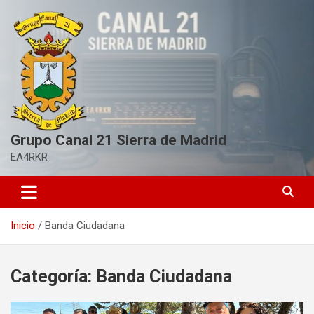
S
a
l
t
a
r
a
l
c
Grupo Canal 21 Sierra de Madrid
o
n
EA4RKR
t
e
n
i
Inicio
Banda Ciudadana
d
o
Categoría:
Banda Ciudadana