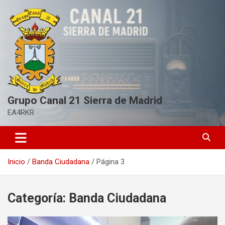
S
a
l
t
a
r
a
l
c
Grupo Canal 21 Sierra de Madrid
o
n
EA4RKR
t
e
n
i
Inicio
Banda Ciudadana
Página 3
d
o
Categoría:
Banda Ciudadana