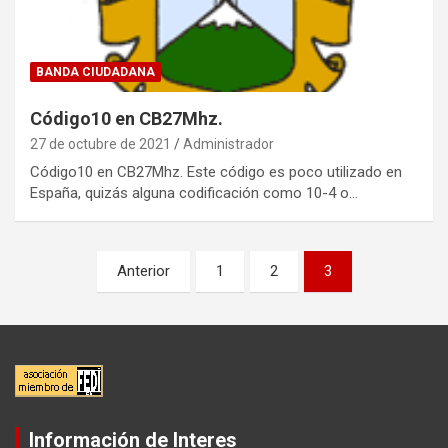
BANDA CIUDADANA
Código10 en CB27Mhz.
27 de octubre de 2021
Administrador
Código10 en CB27Mhz. Este código es poco utilizado en
España, quizás alguna codificación como 10-4 o…
P
Anterior
1
2
3
a
g
i
n
a
Información de Interes