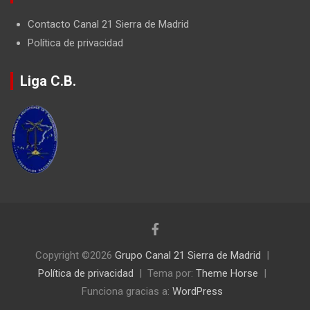
c
Contacto Canal 21 Sierra de Madrid
i
Política de privacidad
ó
n
Liga C.B.
d
e
e
n
t
r
a
d
Copyright ©2026
Grupo Canal 21 Sierra de Madrid
a
Política de privacidad
Tema por:
Theme Horse
s
Funciona gracias a:
WordPress